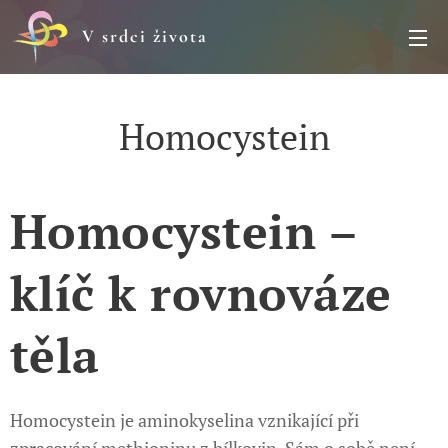
V srdci života
Homocystein
Homocystein –
klíč k rovnováze
těla
Homocystein je aminokyselina vznikající při