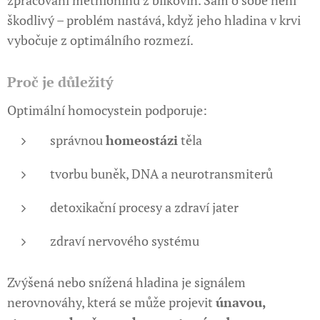
zpracování methioninu z bílkovin. Sám o sobě není
škodlivý – problém nastává, když jeho hladina v krvi
vybočuje z optimálního rozmezí.
Proč je důležitý
Optimální homocystein podporuje:
správnou
homeostázi
těla
tvorbu buněk, DNA a neurotransmiterů
detoxikační procesy a zdraví jater
zdraví nervového systému
Zvýšená nebo snížená hladina je signálem
nerovnováhy, která se může projevit
únavou,