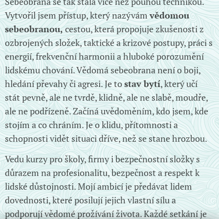
Sebeobrana se tak stala více než pouhou technikou.
Vytvořil jsem přístup, který nazývám
vědomou
sebeobranou,
cestou, která propojuje zkušenosti z
ozbrojených složek, taktické a krizové postupy, práci s
energií, frekvenční harmonii a hluboké porozumění
lidskému chování. Vědomá sebeobrana není o boji,
hledání převahy či agresi. Je to
stav bytí
, který učí
stát pevně, ale ne tvrdě, klidně, ale ne slabě, moudře,
ale ne podřízeně. Začíná uvědoměním, kdo jsem, kde
stojím a co chráním. Je o klidu, přítomnosti a
schopnosti vidět situaci dříve, než se stane hrozbou.
Vedu kurzy pro školy, firmy i bezpečnostní složky s
důrazem na profesionalitu, bezpečnost a respekt k
lidské důstojnosti. Mojí ambicí je předávat lidem
dovednosti, které posilují jejich vlastní sílu a
podporují vědomé prožívání života. Každé setkání je