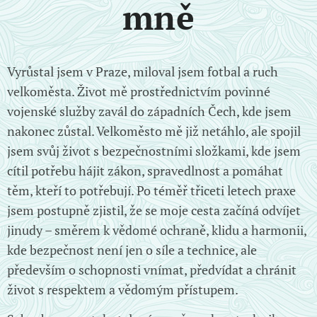
mně
Vyrůstal jsem v Praze, miloval jsem fotbal a ruch
velkoměsta. Život mě prostřednictvím povinné
vojenské služby zavál do západních Čech, kde jsem
nakonec zůstal. Velkoměsto mě již netáhlo, ale spojil
jsem svůj život s bezpečnostními složkami, kde jsem
cítil potřebu hájit zákon, spravedlnost a pomáhat
těm, kteří to potřebují. Po téměř třiceti letech praxe
jsem postupně zjistil, že se moje cesta začíná odvíjet
jinudy – směrem k vědomé ochraně, klidu a harmonii,
kde bezpečnost není jen o síle a technice, ale
především o schopnosti vnímat, předvídat a chránit
život s respektem a vědomým přístupem.