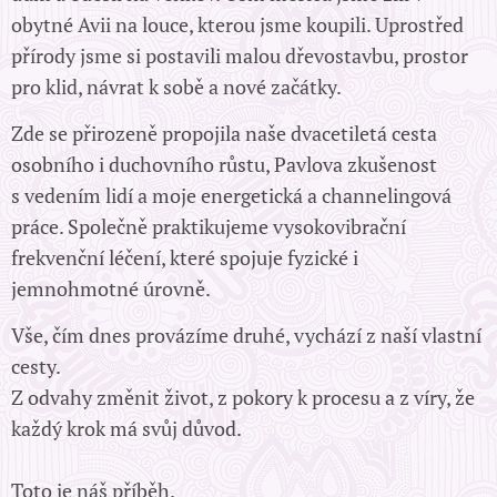
obytné Avii na louce, kterou jsme koupili. Uprostřed
přírody jsme si postavili malou dřevostavbu, prostor
pro klid, návrat k sobě a nové začátky.
Zde se přirozeně propojila naše dvacetiletá cesta
osobního i duchovního růstu, Pavlova zkušenost
s vedením lidí a moje energetická a channelingová
práce. Společně praktikujeme vysokovibrační
frekvenční léčení, které spojuje fyzické i
jemnohmotné úrovně.
Vše, čím dnes provázíme druhé, vychází z naší vlastní
cesty.
Z odvahy změnit život, z pokory k procesu a z víry, že
každý krok má svůj důvod.
Toto je náš příběh.