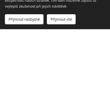
bezpečnost našich stránek. Tím vám můžeme zajistit tu
nejlepší zkušenost při jejich návštěvě.
Přijmout nezbytné
Přijmout vše
Jarka - něco o mně
Služby