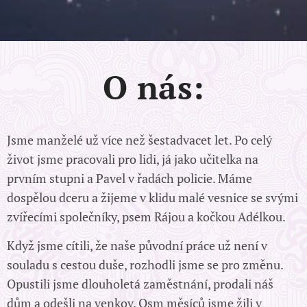
O nás:
Jsme manželé už více než šestadvacet let. Po celý
život jsme pracovali pro lidi, já jako učitelka na
prvním stupni a Pavel v řadách policie. Máme
dospělou dceru a žijeme v klidu malé vesnice se svými
zvířecími společníky, psem Rájou a kočkou Adélkou.
Když jsme cítili, že naše původní práce už není v
souladu s cestou duše, rozhodli jsme se pro změnu.
Opustili jsme dlouholetá zaměstnání, prodali náš
dům a odešli na venkov. Osm měsíců jsme žili v